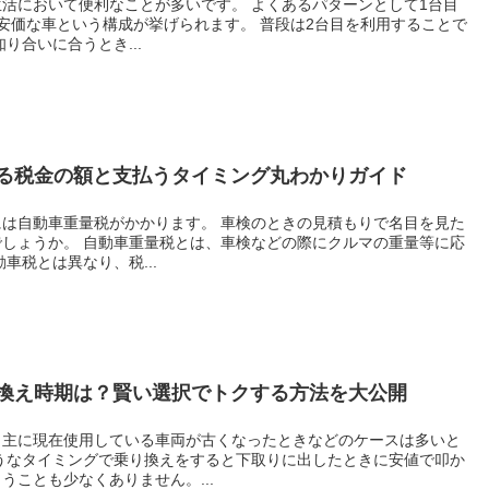
活において便利なことが多いです。 よくあるパターンとして1台目
安価な車という構成が挙げられます。 普段は2台目を利用することで
り合いに合うとき...
る税金の額と支払うタイミング丸わかりガイド
は自動車重量税がかかります。 車検のときの見積もりで名目を見た
しょうか。 自動車重量税とは、車検などの際にクルマの重量等に応
車税とは異なり、税...
換え時期は？賢い選択でトクする方法を大公開
、主に現在使用している車両が古くなったときなどのケースは多いと
うなタイミングで乗り換えをすると下取りに出したときに安値で叩か
うことも少なくありません。...