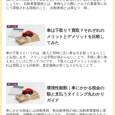
しょうか。 自動車重量税とは、車検などの際にクルマの重量等に応
じて課税される国税のこと。 自動車税とは異なり、税...
車とお金
車は下取り？買取？それぞれの
メリットとデメリットを比較し
てみた
車の下取りというのは、購入と同時に古い車を引き取ってもらうこ
とを指します。 メリットは手間が掛からないことで、手軽に乗り換
えをしたい人に打ってつけです。 下取りにはデメリットがあり、そ
れは買取よりも比較的、査定価格が安くなりがちなことで...
車とお金
環境性能割｜車にかかる税金の
額と支払うタイミング丸わかり
ガイド
車にかかる税金には自動車税・軽自動車税の他に自動車重量税と環
境性能割、消費税の4種類があります。 2019年に税制が改定されて