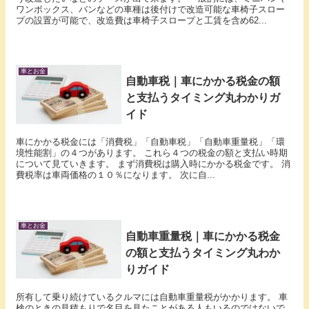
ワンボックス、バンなどの車種は後付けで改造可能な車椅子スロー
プの設置が可能で、改造費は車椅子スロープと工賃を含め62...
車とお金
自動車税｜車にかかる税金の額
と支払うタイミング丸わかりガ
イド
車にかかる税金には「消費税」「自動車税」「自動車重量税」「環
境性能割」の４つがあります。 これら４つの税金の額と支払い時期
について見ていきます。 まず消費税は購入時にかかる税金です。 消
費税率は車両価格の１０％になります。 次に自...
車とお金
自動車重量税｜車にかかる税金
の額と支払うタイミング丸わか
りガイド
所有して乗り続けているクルマには自動車重量税がかかります。 車
検のときの見積もりで名目を見たことがある人もいるのではないで