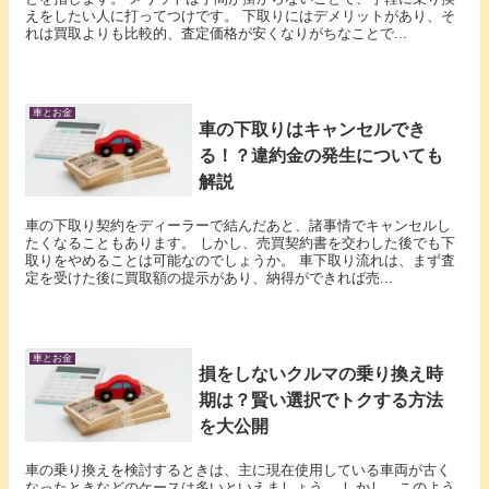
えをしたい人に打ってつけです。 下取りにはデメリットがあり、そ
れは買取よりも比較的、査定価格が安くなりがちなことで...
車とお金
車の下取りはキャンセルでき
る！？違約金の発生についても
解説
車の下取り契約をディーラーで結んだあと、諸事情でキャンセルし
たくなることもあります。 しかし、売買契約書を交わした後でも下
取りをやめることは可能なのでしょうか。 車下取り流れは、まず査
定を受けた後に買取額の提示があり、納得ができれば売...
車とお金
損をしないクルマの乗り換え時
期は？賢い選択でトクする方法
を大公開
車の乗り換えを検討するときは、主に現在使用している車両が古く
なったときなどのケースは多いといえましょう。 しかし、このよう