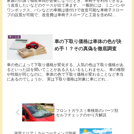
家族の介護で福祉車両が必要になったとき、車椅子を利用できるよ
う改造したいなどのケースが出て来ます。 一般的には、ミニバンや
ワンボックス、バンなどの車種は後付けで改造可能な車椅子スロー
プの設置が可能で、改造費は車椅子スロープと工賃を含め62...
車とお金
車の下取り価格は車体の色が決
め手！？その真偽を徹底調査
車の色によって下取り価格が変化する、人気の色は下取り価格があ
るといった話を聞いてことがある人もいるもしれません。 車の種類
や性能が同じなのに、車体の色で下取り価格が変わることなど本当
にあるのでしょうか。 実は下取り価格は対象に車にどれ...
フロントガラス｜車検前のパーツ別
セルフチェックのやり方解説
滋賀エリア｜カーコーティング技術