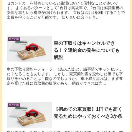
セカンドカーを所有していると生活において便利なことが多いで
す。 よくあるパターンとして1台目は高級車で、2台目は燃費重視の
安価な車という構成が挙げられます。 普段は2台目を利用することで
出費を抑えることが可能です。 知り合いに合うとき...
車とお金
車の下取りはキャンセルでき
る！？違約金の発生についても
解説
車の下取り契約をディーラーで結んだあと、諸事情でキャンセルし
たくなることもあります。 しかし、売買契約書を交わした後でも下
取りをやめることは可能なのでしょうか。 車下取り流れは、まず査
定を受けた後に買取額の提示があり、納得ができれば売...
車とお金
【初めての車買取】1円でも高く
売るためにやっておくべき3か条