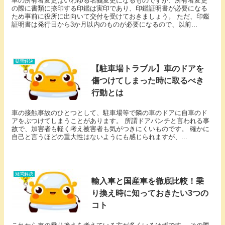
車の所有者変更はいわゆる名義変更になるものですが、所有者変更
の際に書類に捺印する印鑑は実印であり、印鑑証明書が必要になる
ため事前に役所に出向いて交付を受けておきましょう。 ただ、印鑑
証明書は発行日から3か月以内のものが必要になるので、以前...
疑問解決
【駐車場トラブル】車のドアを
傷つけてしまった時に取るべき
行動とは
車の接触事故のひとつとして、駐車場等で隣の車のドアに自車のド
アをぶつけてしまうことがあります。 所謂ドアパンチと言われる事
故で、加害者も軽く考え被害者も気がつきにくいものです。 確かに
自己と言うほどの重大性はないようにも感じられますが、...
疑問解決
輸入車と国産車を徹底比較！乗
り換え時に知っておきたい3つの
コト