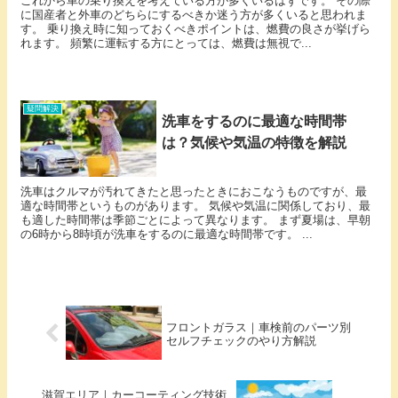
これから車の乗り換えを考えている方が多くいるはずです。 その際
に国産者と外車のどちらにするべきか迷う方が多くいると思われま
す。 乗り換え時に知っておくべきポイントは、燃費の良さが挙げら
れます。 頻繁に運転する方にとっては、燃費は無視で...
疑問解決
洗車をするのに最適な時間帯
は？気候や気温の特徴を解説
洗車はクルマが汚れてきたと思ったときにおこなうものですが、最
適な時間帯というものがあります。 気候や気温に関係しており、最
も適した時間帯は季節ごとによって異なります。 まず夏場は、早朝
の6時から8時頃が洗車をするのに最適な時間帯です。 ...
フロントガラス｜車検前のパーツ別
セルフチェックのやり方解説
滋賀エリア｜カーコーティング技術