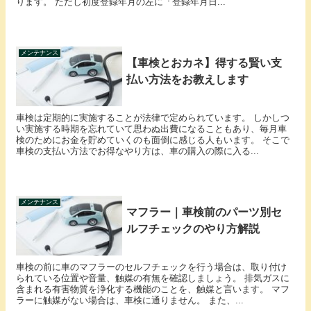
ります。 ただし初度登録年月の左に「登録年月日...
メンテナンス
【車検とおカネ】得する賢い支
払い方法をお教えします
車検は定期的に実施することが法律で定められています。 しかしつ
い実施する時期を忘れていて思わぬ出費になることもあり、毎月車
検のためにお金を貯めていくのも面倒に感じる人もいます。 そこで
車検の支払い方法でお得なやり方は、車の購入の際に入る...
メンテナンス
マフラー｜車検前のパーツ別セ
ルフチェックのやり方解説
車検の前に車のマフラーのセルフチェックを行う場合は、取り付け
られている位置や音量、触媒の有無を確認しましょう。 排気ガスに
含まれる有害物質を浄化する機能のことを、触媒と言います。 マフ
ラーに触媒がない場合は、車検に通りません。 また、...