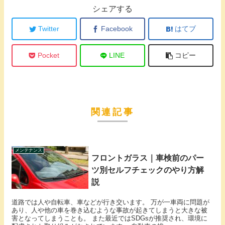
シェアする
Twitter
Facebook
はてブ
Pocket
LINE
コピー
関連記事
メンテナンス
フロントガラス｜車検前のパー
ツ別セルフチェックのやり方解
説
道路では人や自転車、車などが行き交います。 万が一車両に問題が
あり、人や他の車を巻き込むような事故が起きてしまうと大きな被
害となってしまうことも。 また最近ではSDGsが推奨され、環境に