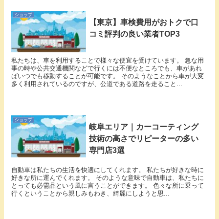
ショップ
【東京】車検費用がおトクで口
コミ評判の良い業者TOP3
私たちは、車を利用することで様々な便宜を受けています。 急な用
事の時や公共交通機関などで行くには不便なところでも、車があれ
ばいつでも移動することが可能です。 そのようなことから車が大変
多く利用されているのですが、公道である道路を走ること...
ショップ
岐阜エリア｜カーコーティング
技術の高さでリピーターの多い
専門店3選
自動車は私たちの生活を快適にしてくれます。 私たちが好きな時に
好きな所に運んでくれます。 そのような意味で自動車は、私たちに
とっても必需品という風に言うことができます。 色々な所に乗って
行くということから親しみもわき、綺麗にしようと思...